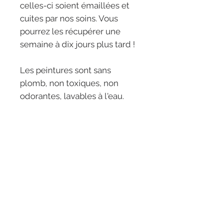
celles-ci soient émaillées et
cuites par nos soins. Vous
pourrez les récupérer une
semaine à dix jours plus tard !
Les peintures sont sans
plomb, non toxiques, non
odorantes, lavables à l'eau.
LES RÊVERIES -
ETOILE
5 rue de l'étoile
31000 Toulouse
05 81 97 66 88