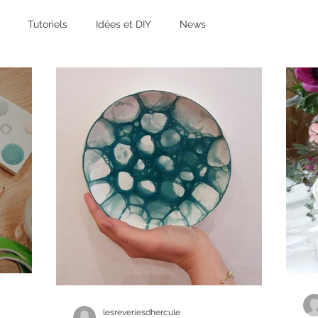
Tutoriels
Idées et DIY
News
lesreveriesdhercule