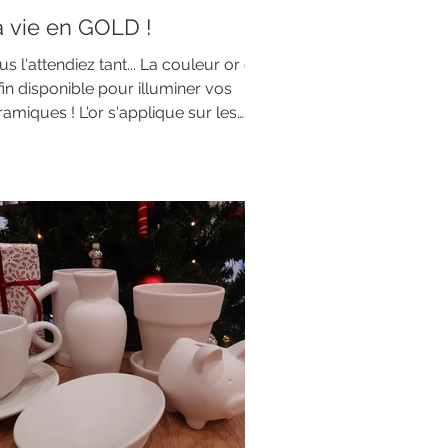
a vie en GOLD !
s l'attendiez tant... La couleur or est
fin disponible pour illuminer vos
ramiques ! L'or s'applique sur les
ets déjà émaillés...