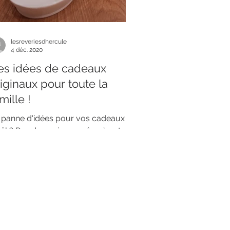
lesreveriesdhercule
4 déc. 2020
es idées de cadeaux
iginaux pour toute la
mille !
 panne d'idées pour vos cadeaux de
ël ? Pas de panique, grâce à cet
ticle vous trouverez sûrement de
i faire plaisir aux grands...
Abonnez-vous à notre newsletter pour être informé de