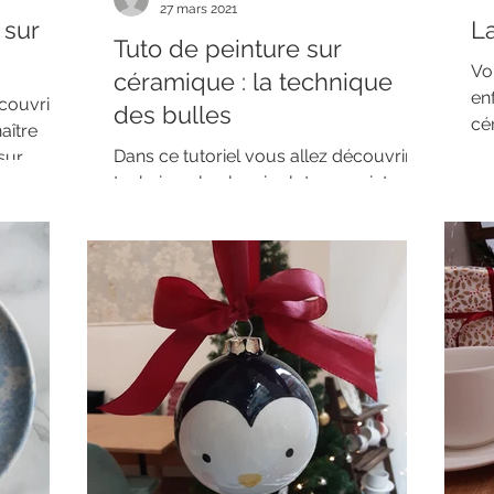
27 mars 2021
 sur
L
Tuto de peinture sur
Vou
céramique : la technique
en
écouvrir
des bulles
cé
aître
obj
Dans ce tutoriel vous allez découvrir la
sur
technique la plus rigolote en peinture
sur céramique : la technique des bulles
! Pour réaliser...