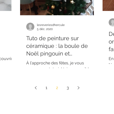
lesreveriesdhercule
5 déc. 2020
D
Tuto de peinture sur
or
céramique : la boule de
fa
Noël pingouin et
couvrir
En
bonhomme de neige
À l'approche des fêtes, je vous
pour en
No
propose ce tutoriel très accessible afin
ure sur
ar
de réaliser une adorable boule
quo
réversible pingouin et bonhomme...
1
2
3