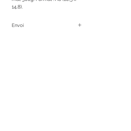
14,8).
Envoi
Chaque commande est emballée
avec soin et envoyée en lettre suivie.
LES RÊVERIES -
ETOILE
5 rue de l'étoile
31000 Toulouse
05 81 97 66 88
HORAIRES
Mardi, jeudi et vendredi :
13h30 - 18h45