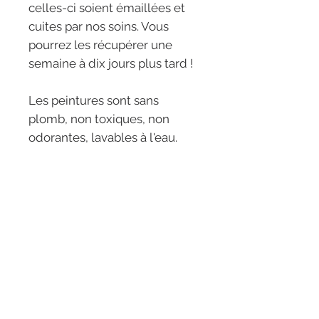
celles-ci soient émaillées et
cuites par nos soins. Vous
pourrez les récupérer une
semaine à dix jours plus tard !
Les peintures sont sans
plomb, non toxiques, non
odorantes, lavables à l'eau.
LES RÊVERIES -
ETOILE
5 rue de l'étoile
31000 Toulouse
05 81 97 66 88